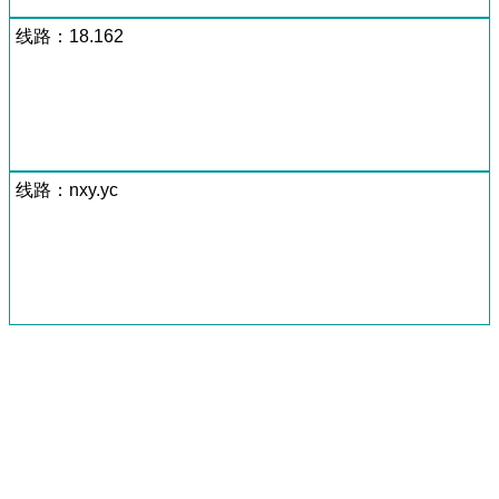
线路：18.162
线路：nxy.yc