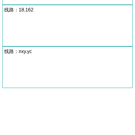
线路：18.162
线路：nxy.yc